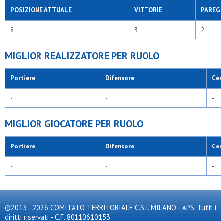
POSIZIONE ATTUALE
VITTORIE
PAREG
8
3
2
MIGLIOR REALIZZATORE PER RUOLO
Portiere
Difensore
Ce
-
-
-
MIGLIOR GIOCATORE PER RUOLO
Portiere
Difensore
Ce
-
-
-
©2013 - 2026 COMITATO TERRITORIALE C.S.I. MILANO - APS. Tutti i
diritti riservati - C.F. 80110610153