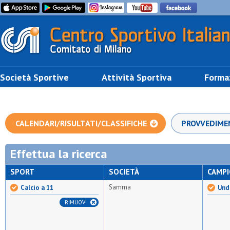
Società Sportive
Attività Sportiva
Forma
CALENDARI/RISULTATI/CLASSIFICHE
PROVVEDIME
Effettua la ricerca
SPORT
SOCIETÀ
CAMP
Samma
Calcio a 11
Und
RIMUOVI