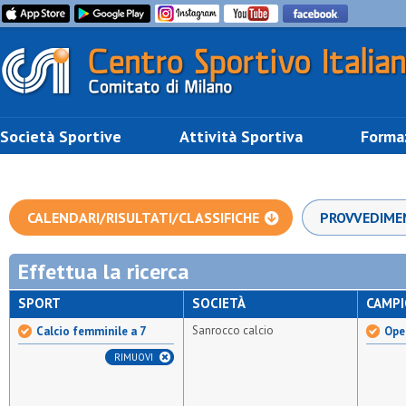
Società Sportive
Attività Sportiva
Forma
CALENDARI/RISULTATI/CLASSIFICHE
PROVVEDIME
Effettua la ricerca
SPORT
SOCIETÀ
CAMP
Sanrocco calcio
Calcio femminile a 7
Ope
RIMUOVI