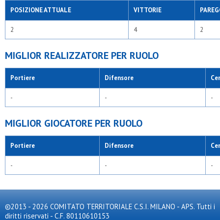
POSIZIONE ATTUALE
VITTORIE
PAREG
2
4
2
MIGLIOR REALIZZATORE PER RUOLO
Portiere
Difensore
Ce
-
-
-
MIGLIOR GIOCATORE PER RUOLO
Portiere
Difensore
Ce
-
-
-
©2013 - 2026 COMITATO TERRITORIALE C.S.I. MILANO - APS. Tutti i
diritti riservati - C.F. 80110610153