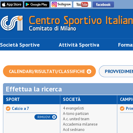
Società Sportive
Attività Sportiva
Forma
CALENDARI/RISULTATI/CLASSIFICHE
PROVVEDIME
Effettua la ricerca
SPORT
SOCIETÀ
CAMP
4 evangelisti
Calcio a 7
Prim
A-tono partizan
RIMUOVI
A.c. united team
Accademia milanese
Acd sedriano