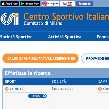
Società Sportive
Attività Sportiva
Forma
CALENDARI/RISULTATI/CLASSIFICHE
PROVVEDIME
Effettua la ricerca
SPORT
SOCIETÀ
CAMP
Sanrocco calcio
Calcio a 7
Open
RIMUOVI