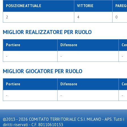
POSIZIONE ATTUALE
VITTORIE
PAREG
2
4
0
MIGLIOR REALIZZATORE PER RUOLO
Portiere
Difensore
Ce
-
-
-
MIGLIOR GIOCATORE PER RUOLO
Portiere
Difensore
Ce
-
-
-
©2013 - 2026 COMITATO TERRITORIALE C.S.I. MILANO - APS. Tutti i
diritti riservati - C.F. 80110610153