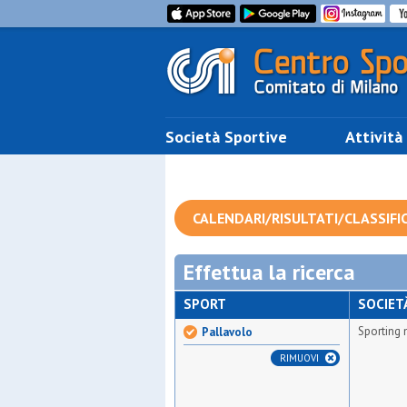
Società Sportive
Attività
CALENDARI/RISULTATI/CLASSIFI
Effettua la ricerca
SPORT
SOCIET
Sporting 
Pallavolo
RIMUOVI