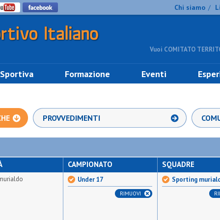
Chi siamo
L
/
Vuoi COMITATO TERRITO
 Sportiva
Formazione
Eventi
Esper
CHE
PROVVEDIMENTI
COMU
À
CAMPIONATO
SQUADRE
murialdo
Under 17
Sporting murial
RIMUOVI
R