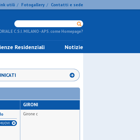
ink utili
Fotogallery
Contatti e sede
/
/
RIALE C.S.I. MILANO - APS. come Homepage?
ienze Residenziali
Notizie
NICATI
GIRONI
Girone c
do
IMUOVI