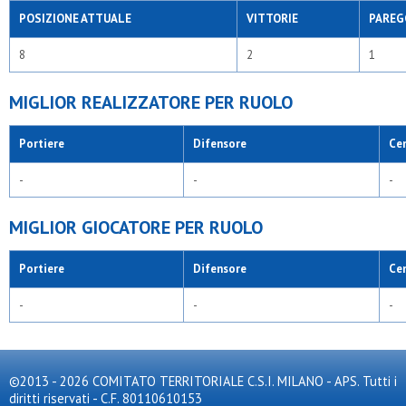
POSIZIONE ATTUALE
VITTORIE
PAREG
8
2
1
MIGLIOR REALIZZATORE PER RUOLO
Portiere
Difensore
Ce
-
-
-
MIGLIOR GIOCATORE PER RUOLO
Portiere
Difensore
Ce
-
-
-
©2013 - 2026 COMITATO TERRITORIALE C.S.I. MILANO - APS. Tutti i
diritti riservati - C.F. 80110610153