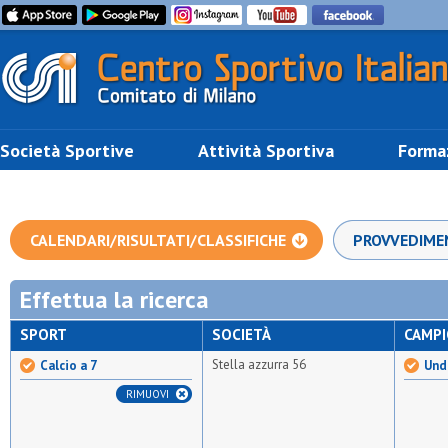
Società Sportive
Attività Sportiva
Forma
CALENDARI/RISULTATI/CLASSIFICHE
PROVVEDIME
Effettua la ricerca
SPORT
SOCIETÀ
CAMP
Stella azzurra 56
Calcio a 7
Unde
RIMUOVI