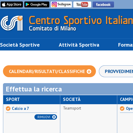
Società Sportive
Attività Sportiva
Forma
CALENDARI/RISULTATI/CLASSIFICHE
PROVVEDIME
Effettua la ricerca
SPORT
SOCIETÀ
CAMP
Teamsport
Calcio a 7
Open
RIMUOVI