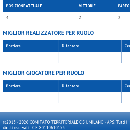
POSIZIONE ATTUALE
VITTORIE
PAREG
4
2
2
MIGLIOR REALIZZATORE PER RUOLO
Portiere
Difensore
Ce
-
-
-
MIGLIOR GIOCATORE PER RUOLO
Portiere
Difensore
Ce
-
-
-
©2013 - 2026 COMITATO TERRITORIALE C.S.I. MILANO - APS. Tutti i
diritti riservati - C.F. 80110610153