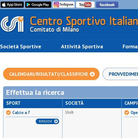
Società Sportive
Attività Sportiva
Forma
CALENDARI/RISULTATI/CLASSIFICHE
PROVVEDIME
Effettua la ricerca
SPORT
SOCIETÀ
CAMP
Ussb
Calcio a 7
Open
RIMUOVI