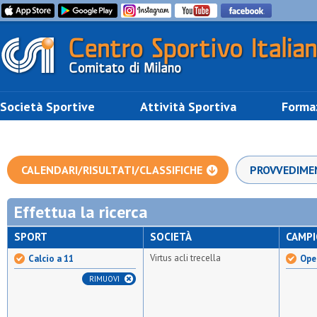
Società Sportive
Attività Sportiva
Forma
CALENDARI/RISULTATI/CLASSIFICHE
PROVVEDIME
Effettua la ricerca
SPORT
SOCIETÀ
CAMP
Virtus acli trecella
Calcio a 11
Open
RIMUOVI