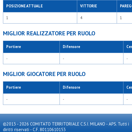
POSIZIONE ATTUALE
VITTORIE
PAREG
1
4
1
MIGLIOR REALIZZATORE PER RUOLO
Portiere
Difensore
Ce
-
-
-
MIGLIOR GIOCATORE PER RUOLO
Portiere
Difensore
Ce
-
-
-
©2013 - 2026 COMITATO TERRITORIALE C.S.I. MILANO - APS. Tutti i
diritti riservati - C.F. 80110610153