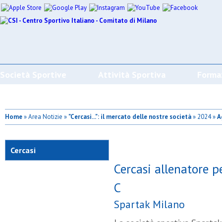
Società Sportive
Attività Sportiva
Forma
Home
» Area Notizie »
"Cercasi...": il mercato delle nostre società
» 2024 »
A
C
Cercasi
Cercasi allenatore p
C
Spartak Milano