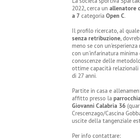
La società sportiva Spartak
2022, cerca un
allenatore d
a 7
categoria
Open C
.
Il profilo ricercato, al qual
senza retribuzione
, dovre
meno se con un'esperienza n
con un’infarinatura minima 
conoscenze delle metodolog
ottime capacità relazionali
di 27 anni.
Partite in casa e allenament
affitto presso la
parrocchi
Giovanni Calabria 36
(quar
Crescenzago/Cascina Gobba)
uscite della tangenziale e
Per info contattare: