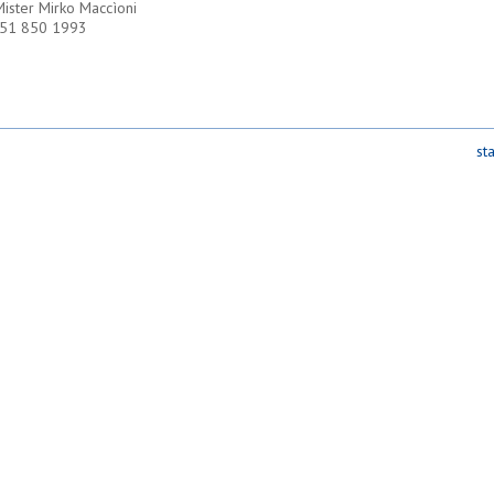
Mister Mirko Maccìoni
351 850 1993
st