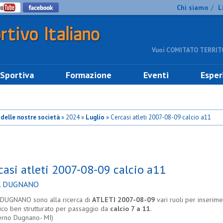
Chi siamo
L
/
Vuoi COMITATO TERRITO
 Sportiva
Formazione
Eventi
Esper
o delle nostre società
» 2024 »
Luglio
» Cercasi atleti 2007-08-09 calcio a11
casi atleti 2007-08-09 calcio a11
L DUGNANO
DUGNANO sono alla ricerca di
ATLETI 2007-08-09
vari ruoli per inserime
ico ben strutturato per passaggio da
calcio 7 a 11
.
erno Dugnano- MI)