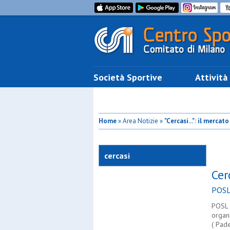
Società Sportive
Attività
Home
» Area Notizie »
"Cercasi...": il mercat
cercasi
Cer
POS
POSL 
organ
( Pad