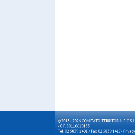
©2013 - 2026 COMITATO TERRITORIALE C.S.I. MILA
- C.F. 80110610153
Tel. 02 5839.1401 / Fax 02 5839.1417
-
Privacy