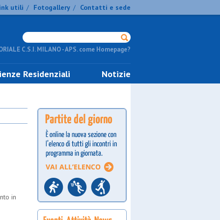
ink utili
Fotogallery
Contatti e sede
/
/
RIALE C.S.I. MILANO - APS. come Homepage?
ienze Residenziali
Notizie
nto in