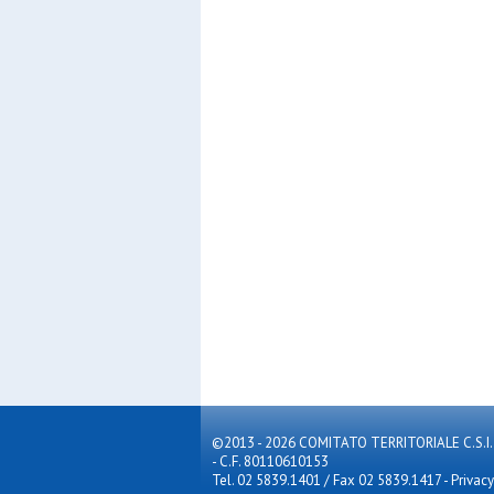
©2013 - 2026 COMITATO TERRITORIALE C.S.I. MILA
- C.F. 80110610153
Tel. 02 5839.1401 / Fax 02 5839.1417
-
Privacy