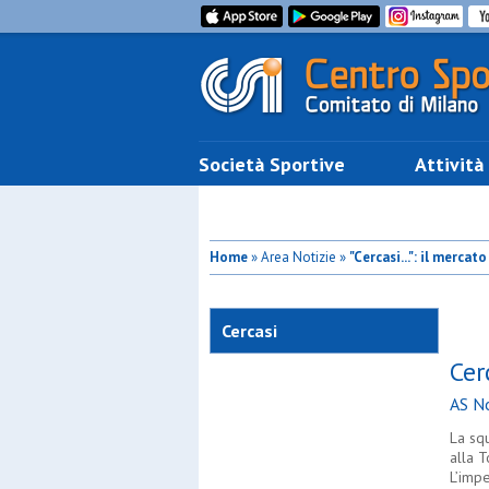
Società Sportive
Attività
Home
» Area Notizie »
"Cercasi...": il mercat
categorie
Cercasi
Cer
AS N
La sq
alla T
L’imp