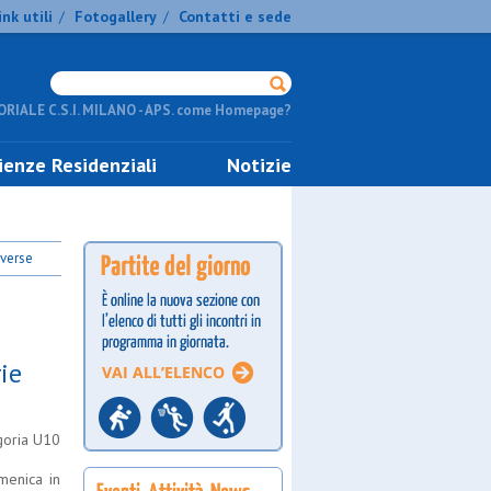
ink utili
Fotogallery
Contatti e sede
/
/
RIALE C.S.I. MILANO - APS. come Homepage?
ienze Residenziali
Notizie
iverse
rie
goria U10
menica in