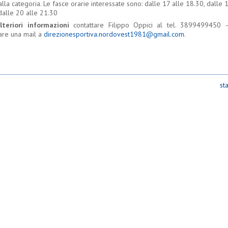
lla categoria. Le fasce orarie interessate sono: dalle 17 alle 18.30, dalle 
dalle 20 alle 21.30
lteriori informazioni
contattare Filippo Oppici al tel. 3899499450
re una mail a
direzionesportiva.nordovest1981@gmail.com
.
st