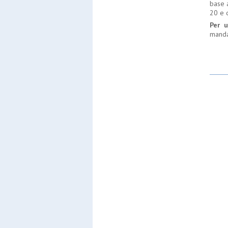
base a
20 e 
Per u
manda