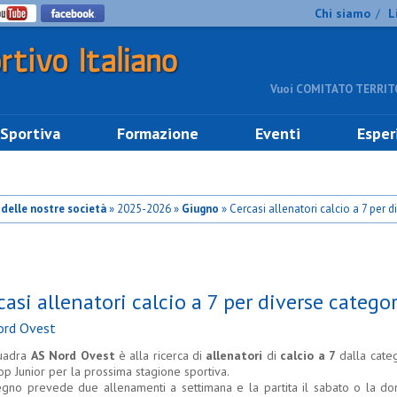
Chi siamo
L
/
Vuoi COMITATO TERRITO
 Sportiva
Formazione
Eventi
Esper
o delle nostre società
» 2025-2026 »
Giugno
» Cercasi allenatori calcio a 7 per d
casi allenatori calcio a 7 per diverse catego
ord Ovest
uadra
AS Nord Ovest
è alla ricerca di
allenatori
di
calcio a 7
dalla cate
op Junior per la prossima stagione sportiva.
egno prevede due allenamenti a settimana e la partita il sabato o la do