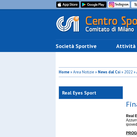
Società Sportive
Attività
Home
» Area Notizie »
News dal Csi
» 2022 »
Real Eyes Sport
Fin
Real 
Azzurr
ipoved
PRO