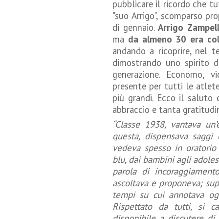
pubblicare il ricordo che t
"suo Arrigo", scomparso pro
di gennaio.
Arrigo Zampell
ma
da almeno 30 era col
andando a ricoprire, nel te
dimostrando uno spirito di
generazione. Economo, vic
presente per tutti le atlete 
più grandi. Ecco il saluto
abbraccio e tanta gratitudi
“Classe 1938, vantava un’
questa, dispensava saggi co
vedeva spesso in oratorio 
blu, dai bambini agli adole
parola di incoraggiamento 
ascoltava e proponeva; supp
tempi su cui annotava ogn
Rispettato da tutti, si 
disponibile a discutere di 