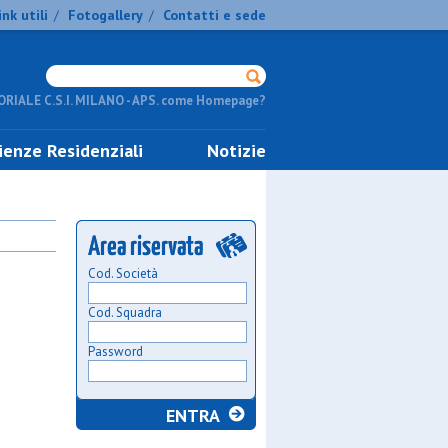
ink utili
Fotogallery
Contatti e sede
/
/
RIALE C.S.I. MILANO - APS. come Homepage?
ienze Residenziali
Notizie
Cod. Società
Cod. Squadra
Password