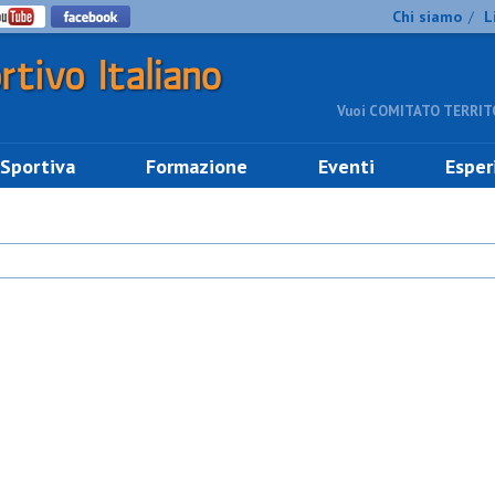
Chi siamo
L
/
Vuoi COMITATO TERRITO
 Sportiva
Formazione
Eventi
Esper