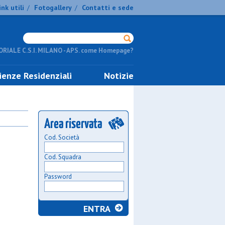
ink utili
Fotogallery
Contatti e sede
/
/
RIALE C.S.I. MILANO - APS. come Homepage?
ienze Residenziali
Notizie
Cod. Società
Cod. Squadra
Password