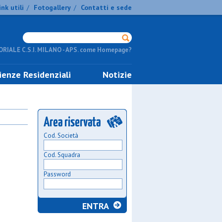
ink utili
Fotogallery
Contatti e sede
/
/
RIALE C.S.I. MILANO - APS. come Homepage?
ienze Residenziali
Notizie
Cod. Società
Cod. Squadra
Password