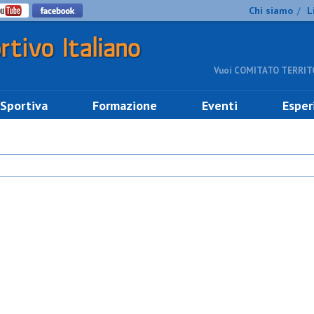
Chi siamo
L
/
Vuoi COMITATO TERRITO
 Sportiva
Formazione
Eventi
Esper