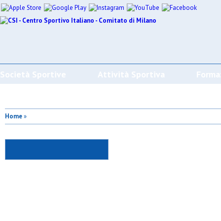
Società Sportive
Attività Sportiva
Forma
Home
»