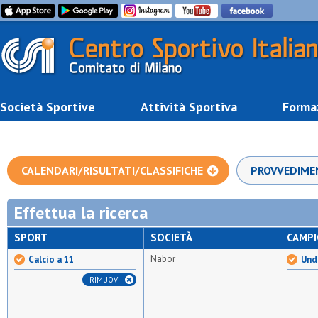
Società Sportive
Attività Sportiva
Forma
CALENDARI/RISULTATI/CLASSIFICHE
PROVVEDIME
Effettua la ricerca
SPORT
SOCIETÀ
CAMP
Nabor
Calcio a 11
Und
RIMUOVI