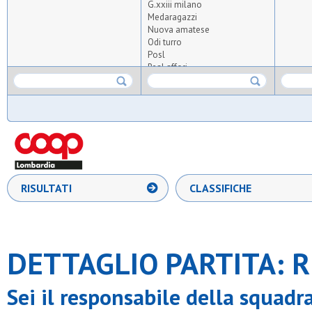
G.xxiii milano
Medaragazzi
Nuova amatese
Odi turro
Posl
Real affori
S.carlo nova
S.chiara e francesco
S.fermo
S.luigi biassono
S.luigi concorezzo
S.luigi cormano
S.michele cantu'
S.pio v
S.valeria
RISULTATI
CLASSIFICHE
Samma
Stella azzurra 56
Upg
Ussa rozzano
Victoria mmvii
DETTAGLIO PARTITA: R
Sei il responsabile della squadr