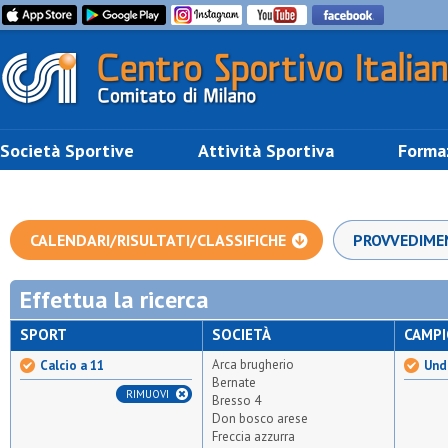
Società Sportive
Attività Sportiva
Forma
CALENDARI/RISULTATI/CLASSIFICHE
PROVVEDIME
Effettua la ricerca
SPORT
SOCIETÀ
CAMP
Arca brugherio
Calcio a 11
Und
Bernate
RIMUOVI
Bresso 4
Don bosco arese
Freccia azzurra