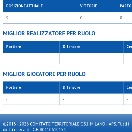
POSIZIONE ATTUALE
VITTORIE
PAREG
9
0
0
MIGLIOR REALIZZATORE PER RUOLO
Portiere
Difensore
Ce
-
-
-
MIGLIOR GIOCATORE PER RUOLO
Portiere
Difensore
Ce
-
-
-
©2013 - 2026 COMITATO TERRITORIALE C.S.I. MILANO - APS. Tutti i
diritti riservati - C.F. 80110610153