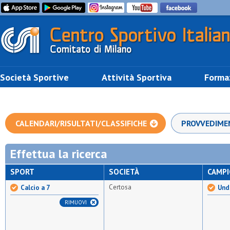
Società Sportive
Attività Sportiva
Forma
CALENDARI/RISULTATI/CLASSIFICHE
PROVVEDIME
Effettua la ricerca
SPORT
SOCIETÀ
CAMP
Certosa
Calcio a 7
Unde
RIMUOVI