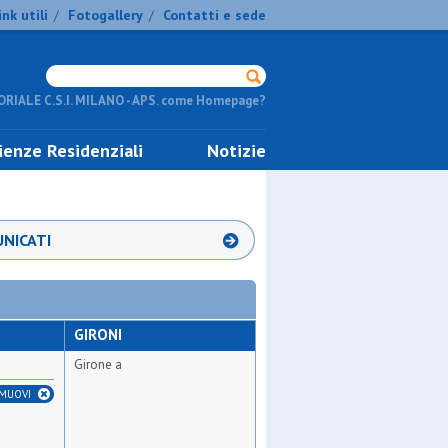
ink utili
Fotogallery
Contatti e sede
/
/
RIALE C.S.I. MILANO - APS. come Homepage?
ienze Residenziali
Notizie
NICATI
GIRONI
Girone a
IMUOVI