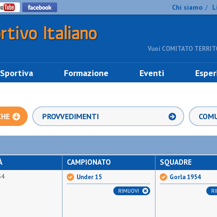
Chi siamo
L
/
Vuoi COMITATO TERRITO
 Sportiva
Formazione
Eventi
Esper
CHE
PROVVEDIMENTI
COMU
À
CAMPIONATO
SQUADRE
54
Under 15
Gorla 1954
RIMUOVI
R