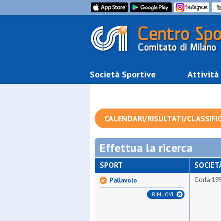
Società Sportive
Attività
CALENDARI/RISULTATI/CLASSIFI
Effettua la ricerca
SPORT
SOCIET
Gorla 19
Pallavolo
RIMUOVI