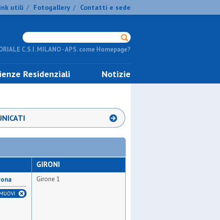
ink utili
Fotogallery
Contatti e sede
/
/
RIALE C.S.I. MILANO - APS. come Homepage?
ienze Residenziali
Notizie
NICATI
GIRONI
Girone 1
rona
IMUOVI