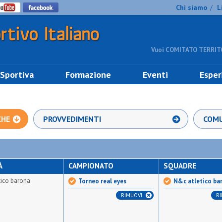
Chi siamo
L
/
Vuoi COMITATO TERRITO
 Sportiva
Formazione
Eventi
Esper
CHE
PROVVEDIMENTI
COMU
À
CAMPIONATO
SQUADRE
tico barona
Torneo real eyes
N&c atletico ba
RIMUOVI
R