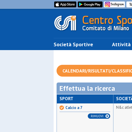
Società Sportive
Attività
CALENDARI/RISULTATI/CLASSIFI
Effettua la ricerca
SPORT
SOCIET
N&c atle
Calcio a 7
RIMUOVI