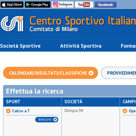
Società Sportive
Attività Sportiva
Forma
CALENDARI/RISULTATI/CLASSIFICHE
PROVVEDIME
Effettua la ricerca
SPORT
SOCIETÀ
CAMP
Olimpia 94
Calcio a 7
Open
RIMUOVI