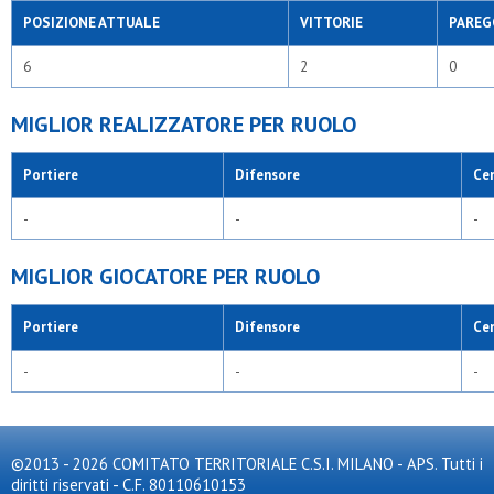
POSIZIONE ATTUALE
VITTORIE
PAREG
6
2
0
MIGLIOR REALIZZATORE PER RUOLO
Portiere
Difensore
Ce
-
-
-
MIGLIOR GIOCATORE PER RUOLO
Portiere
Difensore
Ce
-
-
-
©2013 - 2026 COMITATO TERRITORIALE C.S.I. MILANO - APS. Tutti i
diritti riservati - C.F. 80110610153