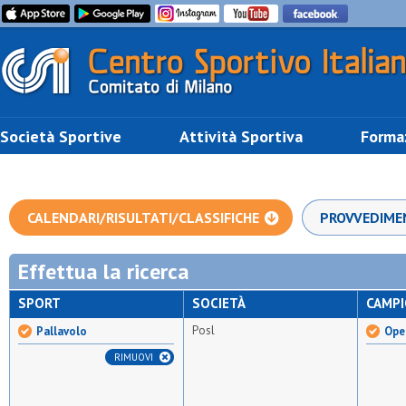
Società Sportive
Attività Sportiva
Forma
CALENDARI/RISULTATI/CLASSIFICHE
PROVVEDIME
Effettua la ricerca
SPORT
SOCIETÀ
CAMP
Posl
Pallavolo
Ope
RIMUOVI