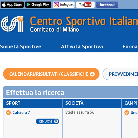
Società Sportive
Attività Sportiva
Forma
CALENDARI/RISULTATI/CLASSIFICHE
PROVVEDIME
Effettua la ricerca
SPORT
SOCIETÀ
CAMP
Stella azzurra 56
Calcio a 7
Unde
RIMUOVI