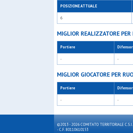
POSIZIONE ATTUALE
6
MIGLIOR REALIZZATORE PER
Portiere
Difensor
-
-
MIGLIOR GIOCATORE PER RU
Portiere
Difensor
-
-
©2013 - 2026 COMITATO TERRITORIALE C.S.I. MILA
- C.F. 80110610153