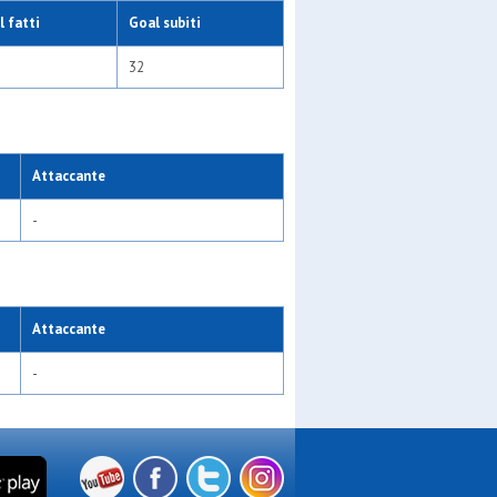
 fatti
Goal subiti
32
Attaccante
-
Attaccante
-