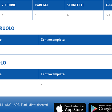
VITTORIE
PAREGGI
SCONFITTE
Goal
3
1
4
30
 RUOLO
e
Centrocampista
-
OLO
e
Centrocampista
-
NO - APS. Tutti i diritti riservati