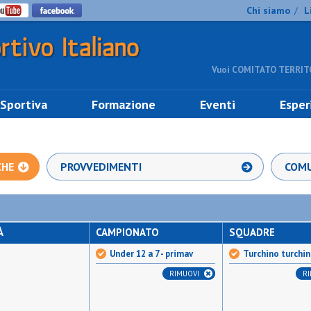
Chi siamo
L
/
Vuoi COMITATO TERRITO
 Sportiva
Formazione
Eventi
Esper
CHE
PROVVEDIMENTI
COMU
À
CAMPIONATO
SQUADRE
Under 12 a 7 - primav
Turchino turchi
RIMUOVI
R