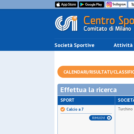
Società Sportive
Attività
CALENDARI/RISULTATI/CLASSIFI
Effettua la ricerca
SPORT
SOCIET
Turchino
Calcio a 7
RIMUOVI