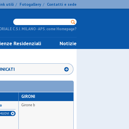
ink utili
Fotogallery
Contatti e sede
/
/
RIALE C.S.I. MILANO - APS. come Homepage?
ienze Residenziali
Notizie
NICATI
GIRONI
Girone b
no
IMUOVI