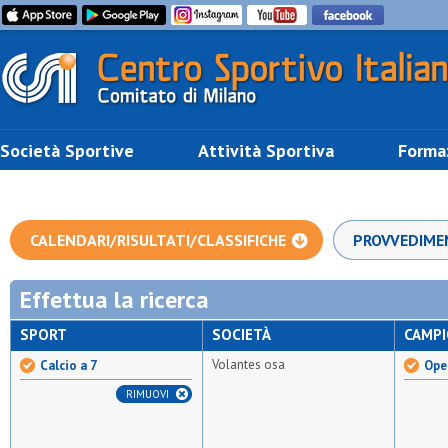
Società Sportive
Attività Sportiva
Forma
CALENDARI/RISULTATI/CLASSIFICHE
PROVVEDIME
Effettua la ricerca
SPORT
SOCIETÀ
CAMP
Volantes osa
Calcio a 7
Open
RIMUOVI