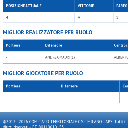
POSIZIONE ATTUALE
VITTORIE
PAREG
4
4
1
MIGLIOR REALIZZATORE PER RUOLO
Portiere
Difensore
Centroc
-
ANDREA MAURI (1)
ALBERTO
MIGLIOR GIOCATORE PER RUOLO
Portiere
Difensore
Ce
-
-
-
©2013 - 2026 COMITATO TERRITORIALE C.S.I. MILANO - APS. Tutti i
diritti riservati - C.F. 80110610153