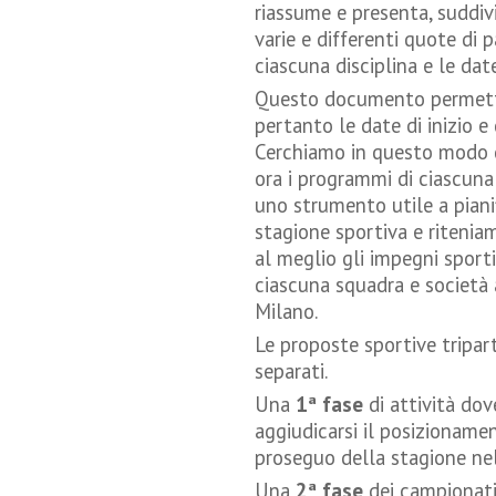
riassume e presenta, suddivi
varie e differenti quote di 
ciascuna disciplina e le date 
Questo documento permette
pertanto le date di inizio e
Cerchiamo in questo modo di
ora i programmi di ciascuna 
uno strumento utile a pianif
stagione sportiva e ritenia
al meglio gli impegni sporti
ciascuna squadra e società 
Milano.
Le proposte sportive tripar
separati.
Una
1ª fase
di attività do
aggiudicarsi il posizionament
proseguo della stagione nel
Una
2ª fase
dei campionati 