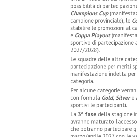
possibilità di partecipazio
Champions Cup
(manifestazi
campione provinciale), le
C
stabilire le promozioni al 
e
Coppa Playout
(manifestaz
sportivo di partecipazione 
2027/2028).
Le squadre delle altre categ
partecipazione per meriti s
manifestazione indetta per 
categoria.
Per alcune categorie verra
con formula
Gold, Silver
e
sportivi le partecipanti.
La
3ª fase
della stagione i
avranno maturato l’accesso a
che potranno partecipare q
marzo/aprile 2027 con le va