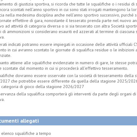
mento di giustizia sportiva, si ricorda che tutte le squalifiche o i residui di 
cora scontati nell’anno sportivo in cui sono stati irrogati mantengono la lo
cia nella medesima disciplina anche nell’anno sportivo successivo, purché s
ornate effettive di gara, nonostante il tesserato prenda parte nel nuovo a
vo ad attività di categoria diversa o si sia tesserato con altra Società sportiv
i di ammonizioni si considerano esauriti ed azzerati al termine di ciascuna 
va.
erati indicati potranno essere impiegati in occasione delle attività ufficiali C
o in cui avranno scontato le giornate di squalifica residue o le inibizioni
nziate.
anto attiene alle squalifiche evidenziate in numero di gare, le stesse pot
e scontate dal momento in cui si procederà all’effettivo tesseramento.
ualifiche dovranno essere osservate con la società di tesseramento della 
2027 che potrebbe essere differente da quella della stagione 2025/2026
 categoria di gioco della stagione 2026/2027
servanza della squalifica comporterà gli interventi da parte degli organi di 
va.
umenti allegati
elenco squalifiche a tempo