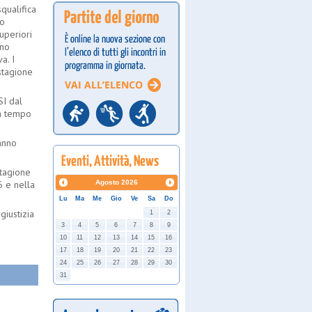
squalifica
ro
uperiori
nno
a. I
stagione
SI dal
 a tempo
ranno
stagione
 e nella
Agosto
2026
Lu
Ma
Me
Gio
Ve
Sa
Do
giustizia
1
2
3
4
5
6
7
8
9
10
11
12
13
14
15
16
17
18
19
20
21
22
23
24
25
26
27
28
29
30
31