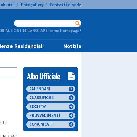
ink utili
Fotogallery
Contatti e sede
/
/
RIALE C.S.I. MILANO - APS. come Homepage?
ienze Residenziali
Notizie
CALENDARI
CLASSIFICHE
SOCIETA'
PROVVEDIMENTI
r la
COMUNICATI
mma 7 del