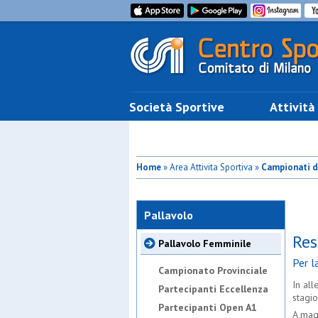
Società Sportive
Attività
Home
» Area Attivita Sportiva »
Campionati d
Pallavolo
Res
Pallavolo Femminile
Per 
Campionato Provinciale
In all
Partecipanti Eccellenza
stagi
Partecipanti Open A1
A mag