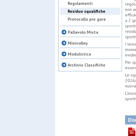
Regolamenti
regola
non an
Residuo squalifiche
effica
Protocollo pre gara
a 2 gi
sporti
residu
Pallavolo Mista
sporti
Minivolley
I tess
moment
Modulistica
evide
Per qu
Archivio Classifiche
esser
Le sq
2026/
nuova
L’inos
sporti
Doc