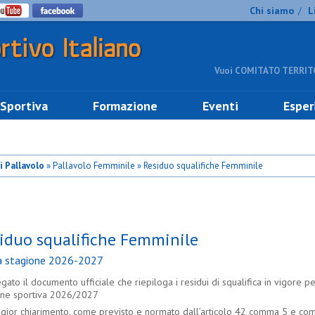
Chi siamo
L
/
Vuoi COMITATO TERRITO
 Sportiva
Formazione
Eventi
Esper
i Pallavolo
» Pallavolo Femminile » Residuo squalifiche Femminile
iduo squalifiche Femminile
la stagione 2026-2027
egato il documento ufficiale che riepiloga i residui di squalifica in vigore pe
one sportiva 2026/2027
gior chiarimento, come previsto e normato dall’articolo 42 comma 5 e co