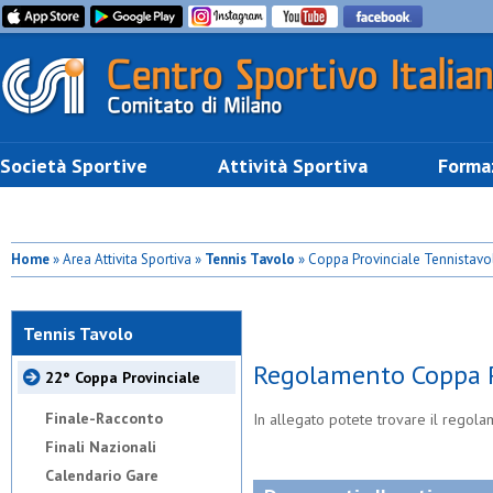
Società Sportive
Attività Sportiva
Forma
Home
» Area Attivita Sportiva »
Tennis Tavolo
» Coppa Provinciale Tennistavo
Tennis Tavolo
Regolamento Coppa P
22° Coppa Provinciale
Finale-Racconto
In allegato potete trovare il regola
Finali Nazionali
Calendario Gare