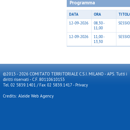
Programma
DATA
ORA
TITOL
12-09-2026
08,30 -
SESSI
11,00
12-09-2026
11,00 -
SESSI
13,30
©2013 - 2026 COMITATO TERRITORIALE C.S.I. MILANO - APS. Tutti i
diritti riservati - C.F. 80110610153
Tel. 02 5839.1401 / Fax 02 5839.1417
-
Privacy
Credits: Aleide Web Agency