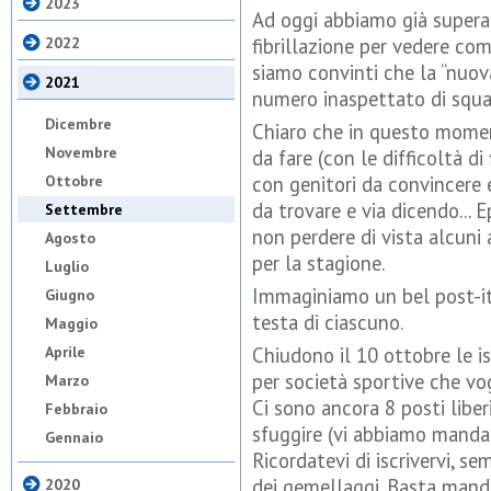
2023
Ad oggi abbiamo già superat
2022
fibrillazione per vedere com
siamo convinti che la “nuo
2021
numero inaspettato di squa
Dicembre
Chiaro che in questo momen
Novembre
da fare (con le difficoltà 
Ottobre
con genitori da convincere
da trovare e via dicendo...
Settembre
non perdere di vista alcun
Agosto
per la stagione.
Luglio
Immaginiamo un bel post-it
Giugno
testa di ciascuno.
Maggio
Aprile
Chiudono il 10 ottobre le is
per società sportive che vo
Marzo
Ci sono ancora 8 posti liber
Febbraio
sfuggire (vi abbiamo mandat
Gennaio
Ricordatevi di iscrivervi, se
dei gemellaggi. Basta mandar
2020