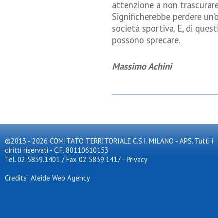
attenzione a non trascurar
Significherebbe perdere un’o
società sportiva. E, di ques
possono sprecare.
Massimo Achini
©2013 - 2026 COMITATO TERRITORIALE C.S.I. MILANO - APS. Tutti i
diritti riservati - C.F. 80110610153
Tel. 02 5839.1401 / Fax 02 5839.1417
-
Privacy
Credits: Aleide Web Agency