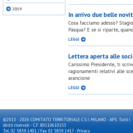
2019
In arrivo due belle novi
Cosa facciamo adesso? Stagio
Pasqua? E se si riparte, qua
LEGGI
Lettera aperta alle soci
Carissimo Presidente, ti scri
ragionamenti relativi alle sce
arancione
LEGGI
©2013 - 2026 COMITATO TERRITORIALE C.S.I. MILANO - APS. Tutti i
diritti riservati - C.F. 80110610153
Tel. 02 5839.1401 / Fax 02 5839.1417
-
Privacy