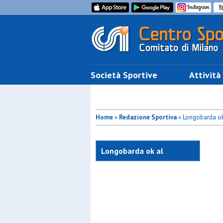
Società Sportive
Attività
Home
»
Redazione Sportiva
» Longobarda ok
Longobarda ok al
debutto. Pokerissimo
Primiera