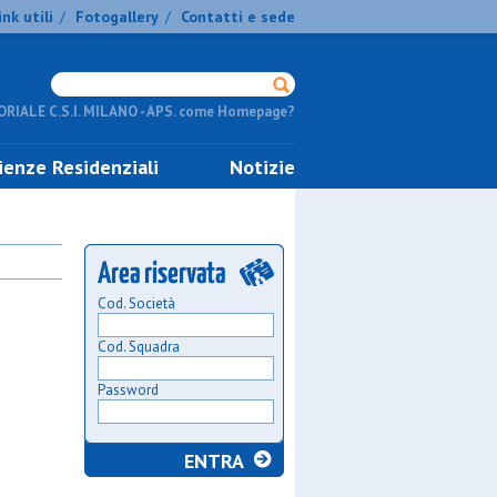
ink utili
Fotogallery
Contatti e sede
/
/
RIALE C.S.I. MILANO - APS. come Homepage?
ienze Residenziali
Notizie
Cod. Società
Cod. Squadra
Password