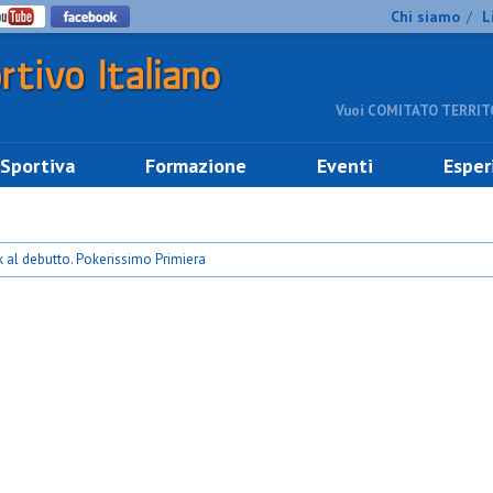
Chi siamo
L
/
Vuoi COMITATO TERRITO
 Sportiva
Formazione
Eventi
Esper
 al debutto. Pokerissimo Primiera