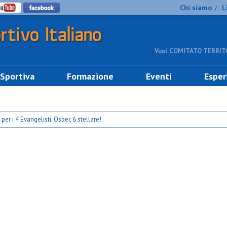
Chi siamo
L
/
Vuoi COMITATO TERRITO
 Sportiva
Formazione
Eventi
Esper
per i 4 Evangelisti. Osber, 6 stellare!