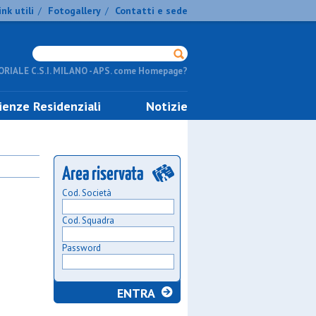
ink utili
Fotogallery
Contatti e sede
/
/
RIALE C.S.I. MILANO - APS. come Homepage?
ienze Residenziali
Notizie
Cod. Società
Cod. Squadra
Password