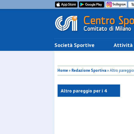
Società Sportive
Attività
Home
»
Redazione Sportiva
» Altro pareggio 
Altro pareggio per i 4
Evangelisti. Osber, 6
stellare!