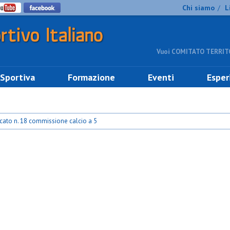
Chi siamo
L
/
Vuoi COMITATO TERRITO
 Sportiva
Formazione
Eventi
Esper
ato n. 18 commissione calcio a 5