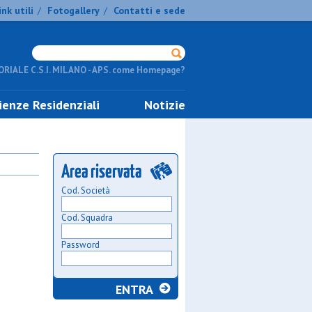
ink utili
Fotogallery
Contatti e sede
/
/
RIALE C.S.I. MILANO - APS. come Homepage?
ienze Residenziali
Notizie
Cod. Società
Cod. Squadra
Password