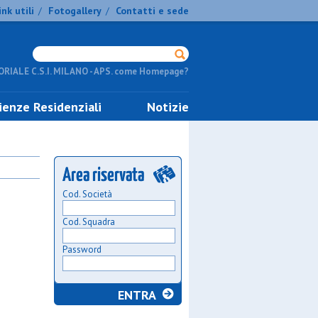
ink utili
Fotogallery
Contatti e sede
/
/
RIALE C.S.I. MILANO - APS. come Homepage?
ienze Residenziali
Notizie
Cod. Società
Cod. Squadra
Password