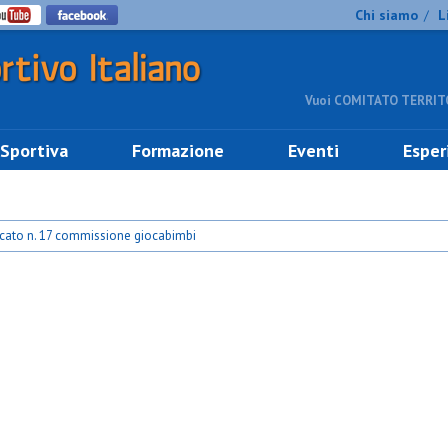
Chi siamo
L
/
Vuoi COMITATO TERRITO
 Sportiva
Formazione
Eventi
Esper
ato n. 17 commissione giocabimbi