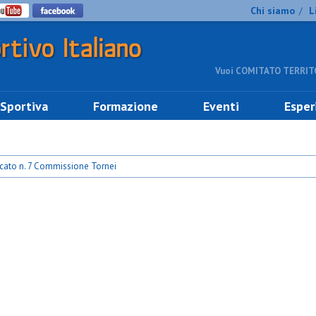
Chi siamo
L
/
Vuoi COMITATO TERRITO
 Sportiva
Formazione
Eventi
Esper
ato n. 7 Commissione Tornei