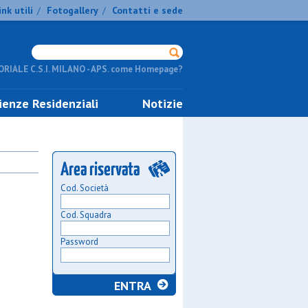
ink utili
Fotogallery
Contatti e sede
/
/
RIALE C.S.I. MILANO - APS. come Homepage?
ienze Residenziali
Notizie
Cod. Società
Cod. Squadra
Password