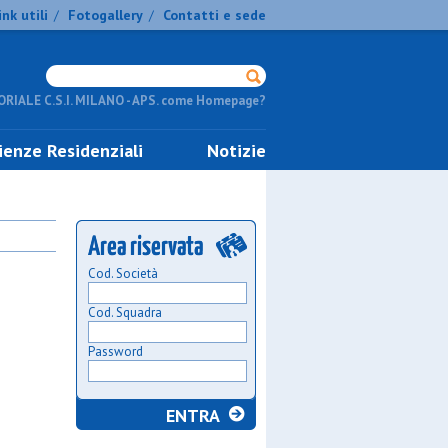
ink utili
Fotogallery
Contatti e sede
/
/
RIALE C.S.I. MILANO - APS. come Homepage?
ienze Residenziali
Notizie
Cod. Società
Cod. Squadra
Password