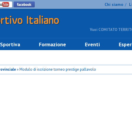
Chi siamo
L
/
Vuoi COMITATO TERRITO
 Sportiva
Formazione
Eventi
Esper
ovinciale
» Modulo di iscrizione torneo prestige pallavolo