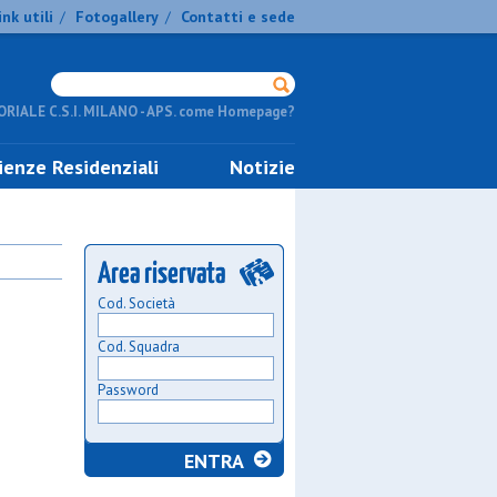
ink utili
Fotogallery
Contatti e sede
/
/
RIALE C.S.I. MILANO - APS. come Homepage?
ienze Residenziali
Notizie
Cod. Società
Cod. Squadra
Password