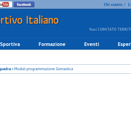
Chi siamo
L
/
Vuoi COMITATO TERRITO
 Sportiva
Formazione
Eventi
Esper
quadra
» Moduli programmazione Ginnastica