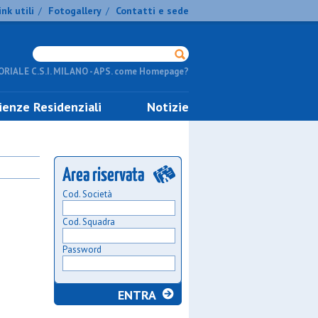
ink utili
Fotogallery
Contatti e sede
/
/
RIALE C.S.I. MILANO - APS. come Homepage?
ienze Residenziali
Notizie
Cod. Società
Cod. Squadra
Password