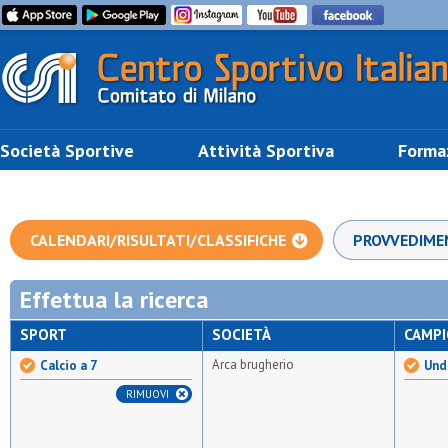
Società Sportive
Attività Sportiva
Forma
CALENDARI/RISULTATI/CLASSIFICHE
PROVVEDIME
Effettua la ricerca
SPORT
SOCIETÀ
CAMP
Arca brugherio
Calcio a 7
Unde
RIMUOVI