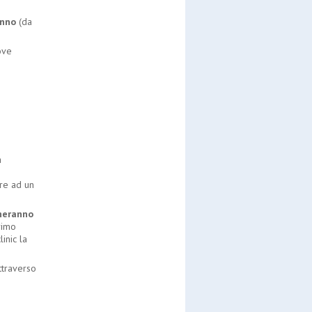
anno
(da
ove
a
are ad un
rneranno
rimo
inic la
ttraverso