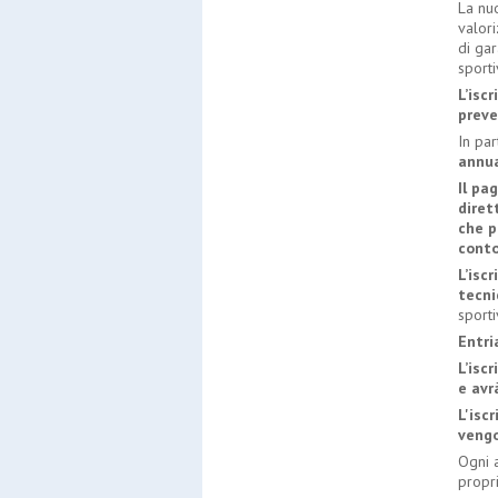
La nuo
valori
di gar
sporti
L’isc
preve
In par
annua
Il pa
diret
che p
conto
L’isc
tecnic
sporti
Entri
L’isc
e avr
L'isc
vengo
Ogni a
propri