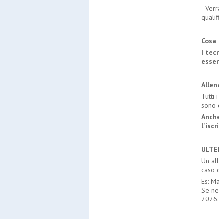
- Verr
qualif
Cosa 
I tec
esser
Allen
Tutti 
sono c
Anche
l'iscr
ULTER
Un all
caso d
Es: Ma
Se ne
2026.