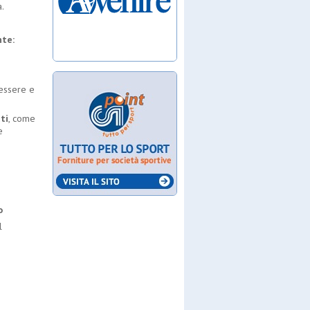
a.
nte:
n essere e
ti
, come
e
o
l