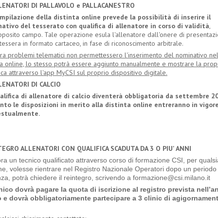
LLENATORI DI PALLAVOLO e PALLACANESTRO
mpilazione della distinta online prevede la possibilità di inserire il
ativo del tesserato con qualifica di allenatore in corso di validità
,
apposito campo. Tale operazione esula l'allenatore dall'onere di presentaz
tessera in formato cartaceo, in fase di riconoscimento arbitrale.
ra problemi telematici non permettessero l'inserimento del nominativo nel
nta online, lo stesso potrà essere aggiunto manualmente e mostrare la prop
ica attraverso l'app MyCSI sul proprio dispositivo digitale.
LENATORI DI CALCIO
alifica di allenatore di calcio diventerà obbligatoria da settembre 2
nto le disposizioni in merito alla distinta online entreranno in vigor
estualmente.
TEGRO ALLENATORI CON QUALIFICA SCADUTA DA 3 O PIU' ANNI
ra un tecnico qualificato attraverso corso di formazione CSI, per qualsi
ne, volesse rientrare nel Registro Nazionale Operatori dopo un periodo 
za, potrà chiedere il reintegro, scrivendo a formazione@csi.milano.it
cnico dovrà pagare la quota di iscrizione al registro prevista nell’a
 e dovrà obbligatoriamente partecipare a 3 clinic di agigornamen