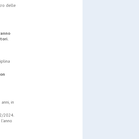
tro delle
tranno
tori.
iplina
con
anni, in
12/2024.
 l'anno