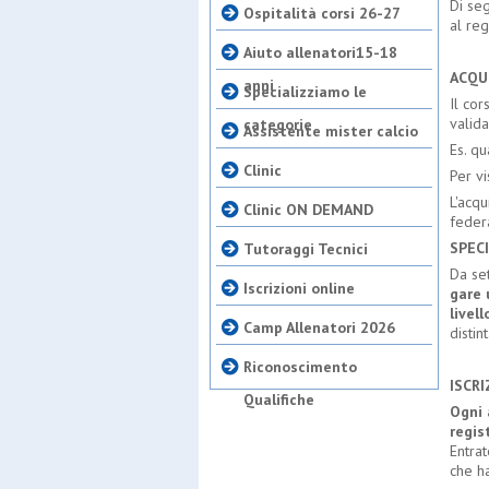
Di seg
Ospitalità corsi 26-27
al reg
Aiuto allenatori15-18
ACQU
anni
Specializziamo le
Il cor
valida
categorie
Assistente mister calcio
Es. qu
Clinic
Per vi
L'acqu
Clinic ON DEMAND
feder
SPECI
Tutoraggi Tecnici
Da se
Iscrizioni online
gare 
livell
Camp Allenatori 2026
distin
Riconoscimento
ISCR
Qualifiche
Ogni 
regis
Entrat
che ha