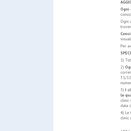
AGGI
Ogni 
consid
Ogni 
trover
Consi
visual
Per a
SPEC
1) Tut
2)
Ogn
corren
31/12
numero
3)
I c
la qu
clinic
data 
4) Le
clinic