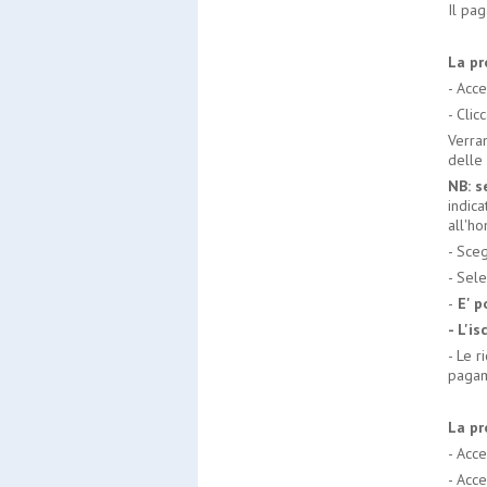
Il pag
La pr
- Acce
- Clic
Verran
delle
NB:
s
indica
all'h
- Sce
- Sele
-
E' p
- L'i
- Le r
pagam
La pr
- Acc
- Acce