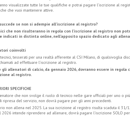
anno visualizzate tutte le tue qualifiche e potrai pagare l’iscrizione al regis
iche che vuoi mantenere attive.
succede se non si adempie all’iscrizione al registro?
nici che non risulteranno in regola con l’iscrizione al registro non po
e indicati in distinta online, nell’apposito spazio dedicato agli allena
atori coinvolti
i tecnici, tesserati per una realtà afferente al CSI Milano, di qualsivoglia disc
hiamati ad effettuare l’iscrizione al registro.
 gli allenatori di calcio, da gennaio 2026, dovranno essere in regola 
izione al registro.
IORI SPECIFICHE
enatore che non svolge il ruolo di tecnico nelle gare ufficiali per uno o più 
i ripresa del servizio, non dovrà pagare per gli anni precedenti.
rio non allena nel 2025. La sua iscrizione al registro risulta scaduta il 31/
l 2026 intende riprendere ad allenare, dovrà pagare l'iscrizione SOLO per