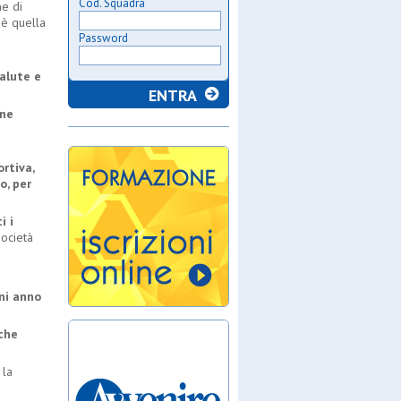
Cod. Squadra
ne di
o è quella
Password
Salute e
one
rtiva,
o, per
i i
società
gni anno
 che
 la