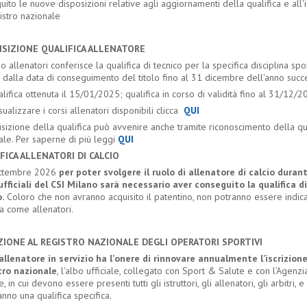
uito le nuove disposizioni relative agli aggiornamenti della qualifica e all'
istro nazionale
ISIZIONE QUALIFICA ALLENATORE
so allenatori conferisce la qualifica di tecnico per la specifica disciplina spor
 dalla data di conseguimento del titolo fino al 31 dicembre dell'anno succ
alifica ottenuta il 15/01/2025; qualifica in corso di validità fino al 31/12/
sualizzare i corsi allenatori disponibili clicca
QUI
isizione della qualifica può avvenire anche tramite riconoscimento della qu
ale. Per saperne di più leggi
QUI
FICA ALLENATORI DI CALCIO
ttembre 2026
per poter svolgere il ruolo di allenatore di calcio duran
ufficiali del CSI Milano sarà necessario aver conseguito la qualifica d
o.
Coloro che non avranno acquisito il patentino, non potranno essere indicat
ta come allenatori.
IZIONE AL REGISTRO NAZIONALE DEGLI OPERATORI SPORTIVI
allenatore in servizio ha l'onere di rinnovare annualmente l’iscrizione
tro nazionale
, l'albo ufficiale, collegato con Sport & Salute e con l’Agenzi
e, in cui devono essere presenti tutti gli istruttori, gli allenatori, gli arbitri, 
nno una qualifica specifica.