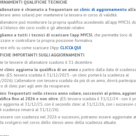
ORNAMENTI QUALIFICHE TECNICHE
allenatore è chiamato a frequentare un
clinic di aggiornamento
all’
erare anno solare) per mantenere la tessera in corso di validità.
allenatore può monitorare la propria qualifica accedendo all’app MYCSI, d
à l'elenco dei corsi svolti e gli attestati relativi.
gliamo a tutti i tecnici di scaricare l’app MYCSI
, che permette loro di
izzare e controllare la propria posizione formativa.
vere info su come scaricare l'App
CLICCA QUI
IFICHE IMPORTANTI SUGLI AGGIORNAMENTI
te le tessere di allenatore scadono il 31 dicembre.
i clinic aggiorna la qualifica di un anno
a partire dalla data di scadenz
te. (ES. tessera scaduta il 31/12/2025 - un clinic porterà la scadenza al
/2026). L'allenatore con tessera scaduta da più di un anno, dovrà partecip
 di clinic pari agli anni da recuperare.
linic frequentati nello stesso anno solare, successivi al primo, aggio
alifica fino al 2026 e non oltre.
(ES: tessera scaduta il 31/12/24 - con il p
 si aggiorna al 31/12/25, con il secondo clinic al 31/12/26, con i successivi cl
di scadenza rimarrà al 31/12/26)
 tessere con scadenza nel 2026 e successivi, potranno essere aggiornate a
 da svolgersi nel corso dello stesso anno della scadenza attuale.