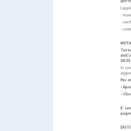
APP 
L'app
- moni
- veri
- cont
NOTA
Tutte
dell'
00.01
In cas
aggio
Per o
- Apr
- Cli
E' se
pagin
DIST