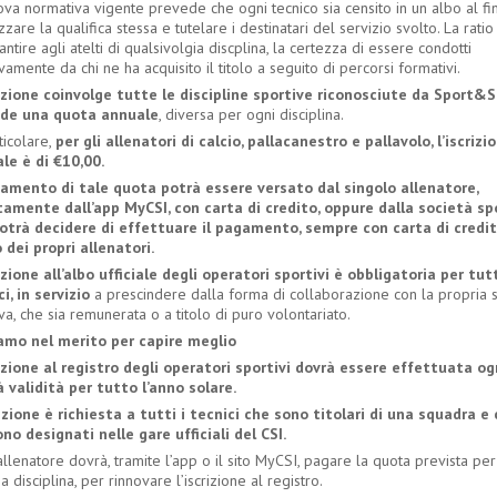
va normativa vigente prevede che ogni tecnico sia censito in un albo al fi
zzare la qualifica stessa e tutelare i destinatari del servizio svolto. La rati
antire agli atelti di qualsivolgia discplina, la certezza di essere condotti
vamente da chi ne ha acquisito il titolo a seguito di percorsi formativi.
rizione coinvolge tutte le discipline sportive riconosciute da Sport&
de una quota annuale
, diversa per ogni disciplina.
ticolare,
per gli allenatori di calcio, pallacanestro e pallavolo, l’iscrizi
le è di €10,00.
gamento di tale quota potrà essere versato dal singolo allenatore,
tamente dall’app MyCSI, con carta di credito, oppure dalla società spo
otrà decidere di effettuare il pagamento, sempre con carta di credit
 dei propri allenatori.
rizione all’albo ufficiale degli operatori sportivi è obbligatoria per tutt
i, in servizio
a prescindere dalla forma di collaborazione con la propria 
va, che sia remunerata o a titolo di puro volontariato.
amo nel merito per capire meglio
rizione al registro degli operatori sportivi dovrà essere effettuata o
à validità per tutto l’anno solare.
rizione è richiesta a tutti i tecnici che sono titolari di una squadra e
no designati nelle gare ufficiali del CSI.
llenatore dovrà, tramite l’app o il sito MyCSI, pagare la quota prevista per
a disciplina, per rinnovare l’iscrizione al registro.