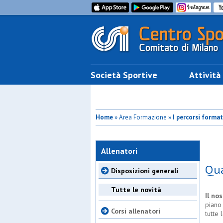
Società Sportive
Attività
Home
» Area Formazione »
I percorsi format
Allenatori
Qua
Disposizioni generali
Tutte le novità
Il no
piano 
Corsi allenatori
tutte 