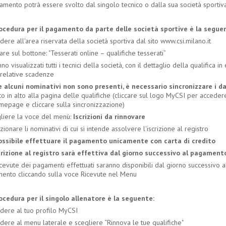
amento potrà essere svolto dal singolo tecnico o dalla sua società sportiv
ocedura per il pagamento da parte delle società sportive è la segue
dere all'area riservata della società sportiva dal sito www.csi.milano.it
care sul bottone: "Tesserati online – qualifiche tesserati”
no visualizzati tutti i tecnici della società, con il dettaglio della qualifica i
 relative scadenze
e alcuni nominativi non sono presenti, è necessario sincronizzare i da
to in alto alla pagina delle qualifiche (cliccare sul logo MyCSI per acceder
omepage e cliccare sulla sincronizzazione)
gliere la voce del menù:
Iscrizioni da rinnovare
zionare li nominativi di cui si intende assolvere l'iscrizione al registro
ossibile effettuare il pagamento unicamente con carta di credito
scrizione al registro sarà effettiva dal giorno successivo al pagament
icevute dei pagamenti effettuati saranno disponibili dal giorno successivo a
ento cliccando sulla voce Ricevute nel Menu
ocedura per il singolo allenatore è la seguente:
edere al tuo profilo MyCSI
dere al menu laterale e scegliere “Rinnova le tue qualifiche"