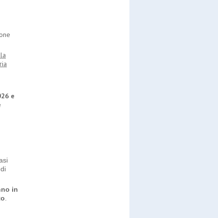
ione
la
ria
026 e
e
asi
di
nno in
to
.