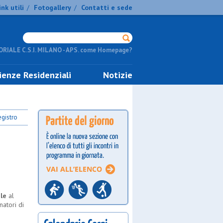
ink utili
Fotogallery
Contatti e sede
/
/
RIALE C.S.I. MILANO - APS. come Homepage?
ienze Residenziali
Notizie
gistro
le
al
natori di