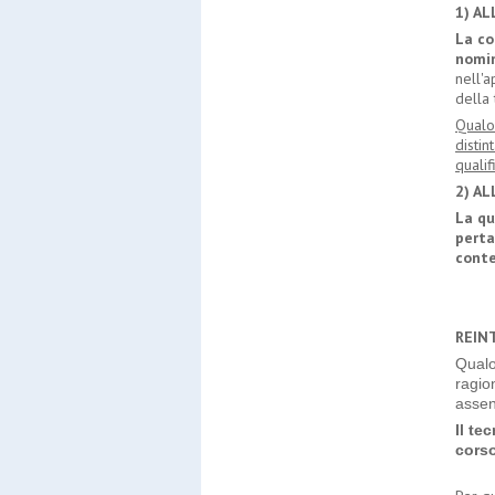
1) A
La co
nomin
nell'
della 
Qualo
disti
qualif
2) AL
La qu
perta
cont
REIN
Qualo
ragio
assen
Il te
corso