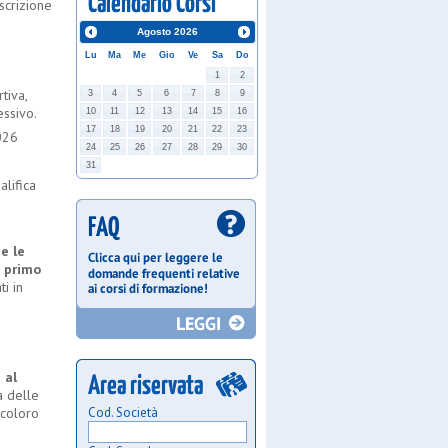
iscrizione
Agosto
2026
Lu
Ma
Me
Gio
Ve
Sa
Do
1
2
tiva,
3
4
5
6
7
8
9
essivo.
10
11
12
13
14
15
16
17
18
19
20
21
22
23
2026
24
25
26
27
28
29
30
31
alifica
te le
i primo
i in
 al
a delle
Cod. Società
e coloro