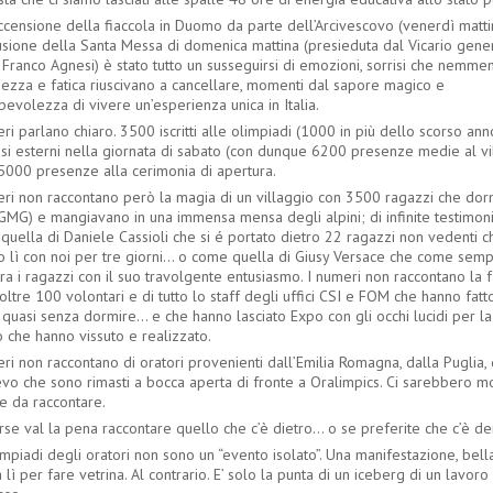
ccensione della fiaccola in Duomo da parte dell’Arcivescovo (venerdì matti
usione della Santa Messa di domenica mattina (presieduta dal Vicario gene
 Franco Agnesi) è stato tutto un susseguirsi di emozioni, sorrisi che nemme
hezza e fatica riuscivano a cancellare, momenti dal sapore magico e
evolezza di vivere un’esperienza unica in Italia.
ri parlano chiaro. 3500 iscritti alle olimpiadi (1000 in più dello scorso an
ssi esterni nella giornata di sabato (con dunque 6200 presenze medie al vil
 5000 presenze alla cerimonia di apertura.
eri non raccontano però la magia di un villaggio con 3500 ragazzi che dor
e GMG) e mangiavano in una immensa mensa degli alpini; di infinite testimon
quella di Daniele Cassioli che si é portato dietro 22 ragazzi non vedenti 
o lì con noi per tre giorni... o come quella di Giusy Versace che come sem
tra i ragazzi con il suo travolgente entusiasmo. I numeri non raccontano la f
oltre 100 volontari e di tutto lo staff degli uffici CSI e FOM che hanno fatt
 quasi senza dormire... e che hanno lasciato Expo con gli occhi lucidi per la
 che hanno vissuto e realizzato.
ri non raccontano di oratori provenienti dall’Emilia Romagna, dalla Puglia,
evo che sono rimasti a bocca aperta di fronte a Oralimpics. Ci sarebbero 
e da raccontare.
se val la pena raccontare quello che c’è dietro... o se preferite che c’è de
mpiadi degli oratori non sono un “evento isolato”. Una manifestazione, bell
lì per fare vetrina. Al contrario. E’ solo la punta di un iceberg di un lavoro