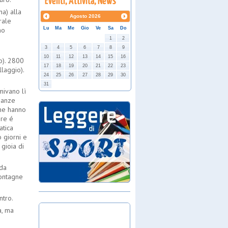
na) alla
Agosto
2026
rale
no
Lu
Ma
Me
Gio
Ve
Sa
Do
1
2
3
4
5
6
7
8
9
10
11
12
13
14
15
16
no). 2800
17
18
19
20
21
22
23
laggio).
24
25
26
27
28
29
30
31
mivano lì
ianze
che hanno
pre é
atica
o giorni e
 gioia di
 da
montagne
ntro.
a, ma