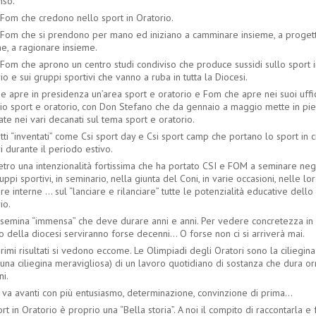
so.
 Fom che credono nello sport in Oratorio.
 Fom che si prendono per mano ed iniziano a camminare insieme, a proget
e, a ragionare insieme.
 Fom che aprono un centro studi condiviso che produce sussidi sullo sport i
io e sui gruppi sportivi che vanno a ruba in tutta la Diocesi.
e apre in presidenza un’area sport e oratorio e Fom che apre nei suoi uffi
zio sport e oratorio, con Don Stefano che da gennaio a maggio mette in pie
ate nei vari decanati sul tema sport e oratorio.
ti “inventati” come Csi sport day e Csi sport camp che portano lo sport in c
i durante il periodo estivo.
etro una intenzionalità fortissima che ha portato CSI e FOM a seminare negli
uppi sportivi, in seminario, nella giunta del Coni, in varie occasioni, nelle lo
ure interne ... sul “lanciare e rilanciare” tutte le potenzialità educative dello
io.
 semina “immensa” che deve durare anni e anni. Per vedere concretezza in
 della diocesi serviranno forse decenni... O forse non ci si arriverà mai.
rimi risultati si vedono eccome. Le Olimpiadi degli Oratori sono la ciliegina
(una ciliegina meravigliosa) di un lavoro quotidiano di sostanza che dura o
ni.
 va avanti con più entusiasmo, determinazione, convinzione di prima...
rt in Oratorio è proprio una “Bella storia”. A noi il compito di raccontarla e 