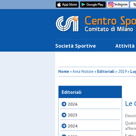
Società Sportive
Attività
Home
» Area Notizie »
Editoriali
» 2019 »
Lug
Editoriali
Le 
2026
2025
Descr
Qualcu
2024
afferm
Fatto 