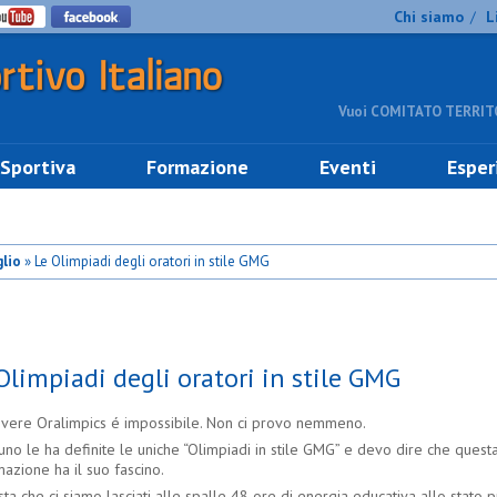
Chi siamo
L
/
Vuoi COMITATO TERRITO
 Sportiva
Formazione
Eventi
Esper
lio
» Le Olimpiadi degli oratori in stile GMG
Olimpiadi degli oratori in stile GMG
ivere Oralimpics é impossibile. Non ci provo nemmeno.
no le ha definite le uniche “Olimpiadi in stile GMG” e devo dire che quest
azione ha il suo fascino.
sta che ci siamo lasciati alle spalle 48 ore di energia educativa allo stato p