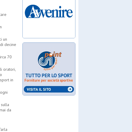
tare
n
ci un
di decine
irca 70
 oratori,
ro
 sport in
 ogni
 sulla
rmai da
farla