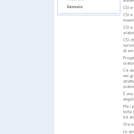
immen
Gennaio
CSI e
CSI e
insiem
CSI e
orator
CSI ch
servi
di ser
Proget
orator
C’è di
nei gr
strutt
orator
È una
angolo
Ma i p
torta 
tre an
Ora si
Lo spo