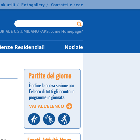
ink utili
Fotogallery
Contatti e sede
/
/
RIALE C.S.I. MILANO - APS. come Homepage?
ienze Residenziali
Notizie
a
uro.