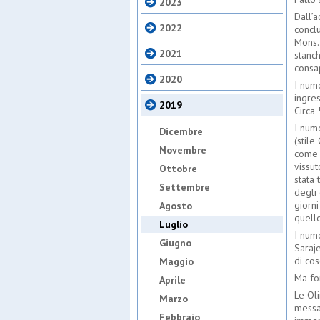
2023
Dall’a
2022
concl
Mons.
2021
stanc
consap
2020
I nume
ingre
2019
Circa
I num
Dicembre
(stil
Novembre
come 
vissut
Ottobre
stata 
Settembre
degli 
giorni
Agosto
quello
Luglio
I nume
Giugno
Saraj
di cos
Maggio
Ma for
Aprile
Le Oli
Marzo
messa 
Febbraio