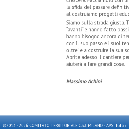
crescere. Facciamolo con u
la sfida del passare defini
al costruiamo progetti educa
Siamo sulla strada giusta. 
“avanti” e hanno fatto passi
hanno bisogno ancora di te
con il suo passo e i suoi te
oltre” e a costruire la sua s
Aprite adesso il cantiere pe
aiuterà a fare grandi cose.
Massimo Achini
©2013 - 2026 COMITATO TERRITORIALE C.S.I. MILANO - APS. Tutti i