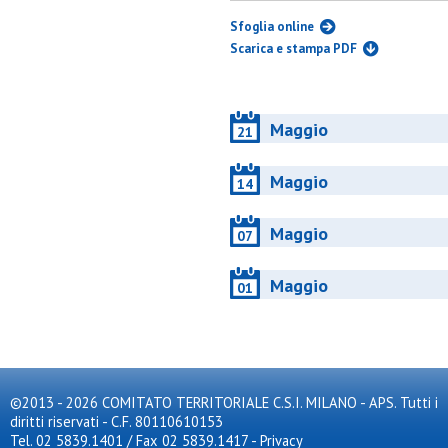
Sfoglia online
Scarica e stampa PDF
Maggio
21
Maggio
14
Maggio
07
Maggio
01
©2013 - 2026 COMITATO TERRITORIALE C.S.I. MILANO - APS. Tutti i
diritti riservati - C.F. 80110610153
Tel. 02 5839.1401 / Fax 02 5839.1417
-
Privacy