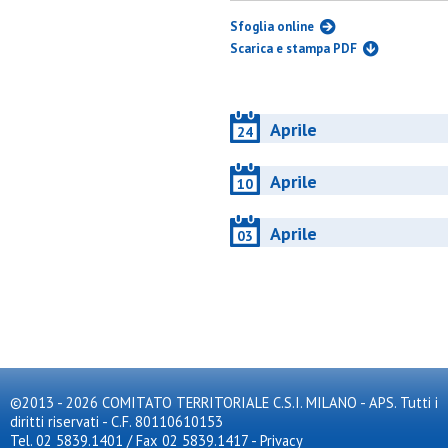
Sfoglia online
Scarica e stampa PDF
Aprile
24
Aprile
10
Aprile
03
©2013 - 2026 COMITATO TERRITORIALE C.S.I. MILANO - APS. Tutti i
diritti riservati - C.F. 80110610153
Tel. 02 5839.1401 / Fax 02 5839.1417
-
Privacy