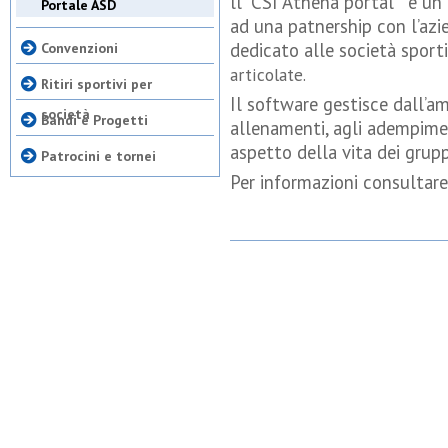
ll “CSI Athena portal” è un
Portale ASD
ad una patnership con l’azi
dedicato alle società sport
Convenzioni
articolate.
Ritiri sportivi per
Il software gestisce dall’am
società
Bandi e Progetti
allenamenti, agli adempimen
aspetto della vita dei gruppi
Patrocini e tornei
Per informazioni consultare 