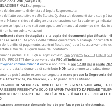
DICHIARAZIONE
(Allegato
B)
;
RELAZIONE
FINALE
sul progetto;
ia del documento di identità del Legale Rappresentate;
ia dell
’
atto costitutivo e dello Statuto. Qualora tali documenti siano stati già tr
 di Milano, si chiede di allegare una dichiarazione con la quale venga indicata 
io presso il quale sono stati consegnati, confermando al contempo che i dati in e
ati non hanno subito variazioni;
endicontazione dettagliata e la copia dei documenti giustificativi rif
 spese
sostenute
(copia delle fatture quietanzate o analoghi documenti fis
a dei bonifici di pagamento, scontrini fiscali, ecc.) dovrà successivamente e
ntata ai fini della liquidazione del contributo.
omanda (inclusi TUTTI gli allegati richiesti)
con
oggetto
AVVISO
FONDI
ST
ZZA
-
PROGETTI
dovrà pervenire
via
PEC
all
’
indirizzo
tqv@pec.comune.milano.it
entro e non oltre le
ore
12.00
del
4
aprile
202
 orario e data, la domanda di contributo
NON
sarà ammessa a valutazione.
omanda potrà anche essere consegnata
a mano
presso la Segreteria del
t e Attrattivit
à,
Via
Marconi,
2 – 4
°
piano
20123
Milano.
RAGIONI
DI
SICUREZZA
DOVUTE
ALL
’
EMERGENZA
SANITARIA,
LA
D
R
À
ESSERE
PRESENTATA
SOLO SU
APPUNTAMENTO
DA FISSARE
TELEF
UMERO
02.88464051 DAL
LUNED
Ì AL
VENERD
Ì
DALLE
ORE 9.00
ALLE
O
0.
saranno
ammesse
domande
inviate
per
fax o posta
elettronica
.