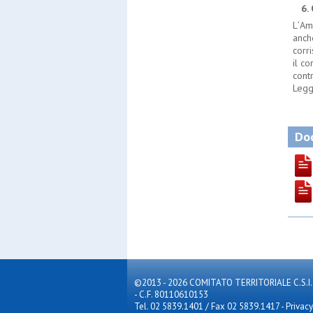
6. C
L
’
Amm
anch
corr
il c
cont
Legg
Doc
©2013 - 2026 COMITATO TERRITORIALE C.S.I. MILA
- C.F. 80110610153
Tel. 02 5839.1401 / Fax 02 5839.1417
-
Privacy