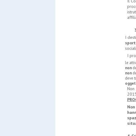
Il C
proc
istr
affil
3. D
I dest
sport
social
I pr
le att
non
de
non
de
deve t
ogget
Non 
2015
PRO
Non 
hann
spaz
situ