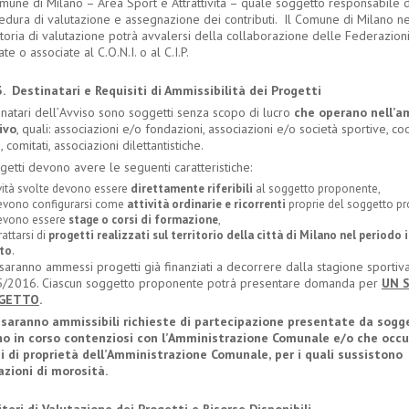
omune di Milano – Area Sport e Attrattività – quale soggetto responsabile 
edura di valutazione e assegnazione dei contributi. Il Comune di Milano ne
uttoria di valutazione potrà avvalersi della collaborazione delle Federazion
iate o associate al C.O.N.I. o al C.I.P.
estinatari e Requisiti di Ammissibilità dei Progetti
inatari dell
’
Avviso sono soggetti senza scopo di lucro
che operano nell
’
a
ivo
, quali: associazioni e/o fondazioni, associazioni e/o società sportive, c
i, comitati, associazioni dilettantistiche.
ogetti devono avere le seguenti caratteristiche:
ività svolte devono essere
direttamente
riferibili
al soggetto proponente,
vono configurarsi come
attivit
à
ordinarie
e
ricorrenti
proprie del soggetto p
vono essere
stage
o
corsi
di
formazione
,
rattarsi di
progetti
realizzati
sul
territorio
della
citt
à di
Milano
nel
periodo
to
.
saranno ammessi progetti già finanziati a decorrere dalla stagione sportiv
/2016. Ciascun soggetto proponente potrà presentare domanda per
UN 
GETTO
.
saranno ammissibili
richieste di partecipazione presentate da sogg
o in corso
contenziosi
con
l
’
Amministrazione
Comunale
e/o
che
occ
i
di
propriet
à
dell
’
Amministrazione
Comunale,
per
i
quali
sussistono
azioni
di
morosit
à.