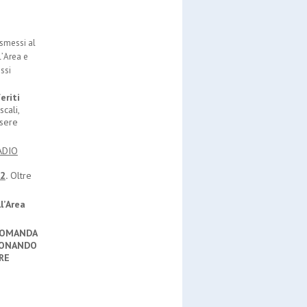
asmessi al
l
’
Area e
ssi
eriti
cali,
ssere
ADIO
2
.
Oltre
l
’
Area
OMANDA
ONANDO
RE