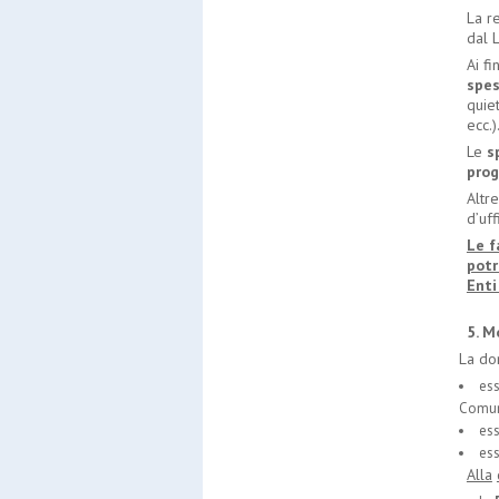
La r
dal 
Ai fi
spe
quiet
ecc.)
Le
s
pro
Altr
d
’
uff
Le f
potr
Enti
5. M
La do
ess
Comun
ess
ess
Alla