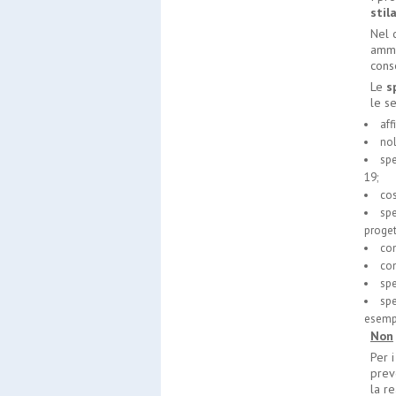
stil
Nel 
ammi
cons
Le
s
le se
aff
nol
spe
19;
cos
spe
proget
com
com
spe
spe
esempl
Non
Per i
prev
la re