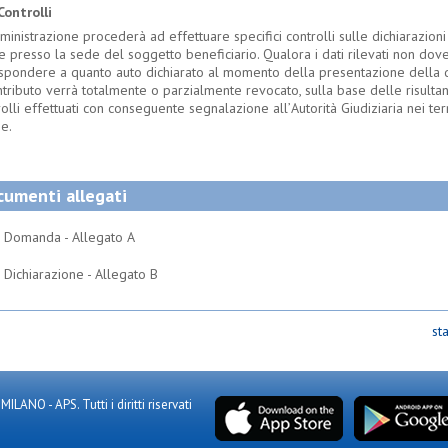
ontrolli
inistrazione procederà ad effettuare specifici controlli sulle dichiarazioni
e presso la sede del soggetto beneficiario. Qualora i dati rilevati non dov
ispondere a quanto auto dichiarato al momento della presentazione della
ontributo verrà totalmente o parzialmente revocato, sulla base delle risulta
rolli effettuati con conseguente segnalazione all
’
Autorità Giudiziaria nei ter
e.
umenti allegati
Domanda - Allegato A
Dichiarazione - Allegato B
st
NO - APS. Tutti i diritti riservati