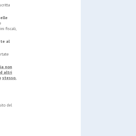
critta
elle
e
i fiscali,
ite
al
rtate
ia non
ad
altri
o
stesso.
sito del