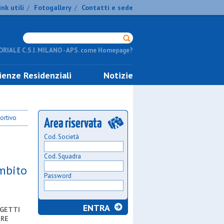
ink utili
Fotogallery
Contatti e sede
/
/
RIALE C.S.I. MILANO - APS. come Homepage?
ienze Residenziali
Notizie
portivo
Cod. Società
Cod. Squadra
ambito
Password
GETTI
ERE