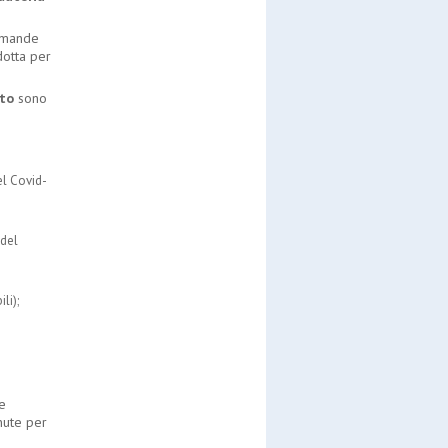
domande
dotta per
to
sono
el Covid-
 del
li);
e
enute per