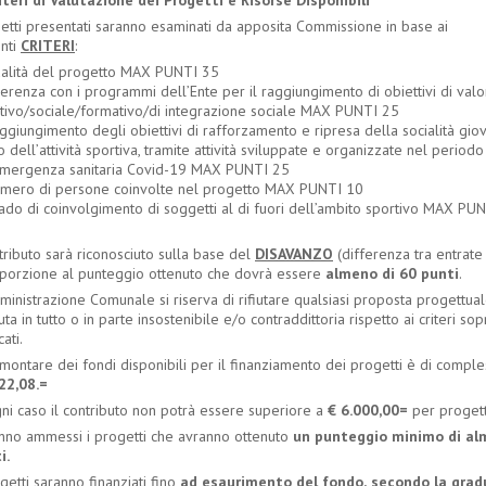
riteri di Valutazione dei Progetti e Risorse Disponibili
getti presentati saranno esaminati da apposita Commissione in base ai
nti
CRITERI
:
alità del progetto MAX PUNTI 35
erenza con i programmi dell
’
Ente per il raggiungimento di obiettivi di val
tivo/sociale/formativo/di integrazione sociale MAX PUNTI 25
giungimento degli obiettivi di rafforzamento e ripresa della socialità gio
 dell
’
attività sportiva, tramite attività sviluppate e organizzate nel periodo
mergenza sanitaria Covid-19 MAX PUNTI 25
mero di persone coinvolte nel progetto MAX PUNTI 10
ado di coinvolgimento di soggetti al di fuori dell’ambito sportivo MAX PU
tributo sarà riconosciuto sulla base del
DISAVANZO
(differenza tra entrate 
oporzione al punteggio ottenuto che dovrà essere
almeno
di 60
punti
.
inistrazione Comunale si riserva di rifiutare qualsiasi proposta progettua
uta in tutto o in parte insostenibile e/o contraddittoria rispetto ai criteri sop
ati.
ontare dei fondi disponibili per il finanziamento dei progetti è di comple
22,08.=
gni caso il contributo non potrà essere superiore a
€
6.000,00=
per progett
nno ammessi i progetti che avranno ottenuto
un
punteggio
minimo
di
al
i.
getti saranno finanziati fino
ad
esaurimento
del
fondo,
secondo
la
grad