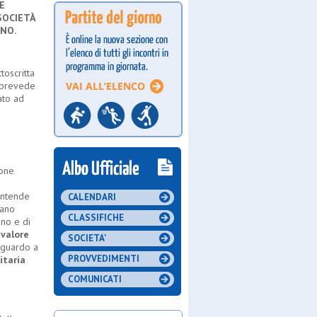
E
SOCIET
À
NO.
toscritta
. prevede
ato ad
ione
intende
CALENDARI
iano
CLASSIFICHE
ano e di
i
valore
SOCIETA'
riguardo a
PROVVEDIMENTI
itaria
COMUNICATI