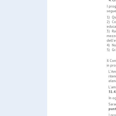
4. C
I pro
segue
1) Qu
2) Co
educa
3) Rag
mezzo
dell
’
e
4) Nu
5) Gr
Il Con
in pr
L
’
Amm
riten
elenc
L
’
amm
51.4
In o
Sara
punt
I pro