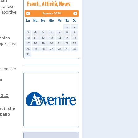
della
lla fase
i sportive
Agosto
2026
Lu
Ma
Me
Gio
Ve
Sa
Do
1
2
3
4
5
6
7
8
9
mbito
10
11
12
13
14
15
16
ooperative
17
18
19
20
21
22
23
24
25
26
27
28
29
30
31
roponente
in
a
SOLO
etti che
upano