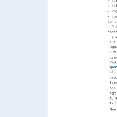
la
la
cop
cop
Comune
l
’
Uffic
riport
La r
alle
copi
prese
La d
MEA
spor
tale
La d
Spor
PER
POT
AL
N
12.3
Non