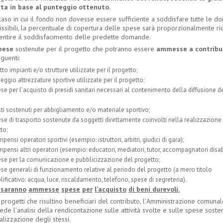
ata in
base
al
punteggio
ottenuto.
caso in cui il fondo non dovesse essere sufficiente a soddisfare tutte le 
ssibili, la percentuale di copertura delle spese sarà proporzionalmente ri
entire il soddisfacimento delle predette domande.
pese
sostenute per il progetto che potranno essere
ammesse
a
contribu
guenti:
itto impianti e/o strutture utilizzate per il progetto;
eggio attrezzature sportive utilizzate per il progetto;
se per l
’
acquisto di presidi sanitari necessari al contenimento della diffusione d
ti sostenuti per abbigliamento e/o materiale sportivo;
se di trasporto sostenute da soggetti direttamente coinvolti nella realizzazione
to;
pensi operatori sportivi (esempio: istruttori, arbitri, giudici di gara);
pensi altri operatori (esempio: educatori, mediatori, tutor, accompagnatori disabi
se per la comunicazione e pubblicizzazione del progetto;
se generali di funzionamento relative al periodo del progetto (a mero titolo
ificativo: acqua, luce, riscaldamento, telefono, spese di segreteria).
saranno
ammesse
spese
per
l
’
acquisto
di beni
durevoli.
 progetti che risultino beneficiari del contributo, l
’
Amministrazione comunal
ede l
’
analisi della rendicontazione sulle attività svolte e sulle spese sost
alizzazione degli stessi.