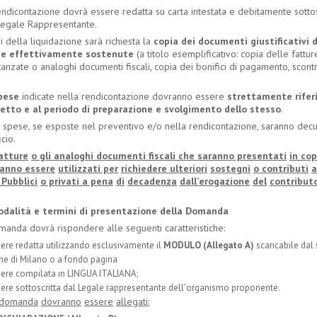
endicontazione dovrà essere redatta su carta intestata e debitamente sottos
Legale Rappresentante.
ni della liquidazione sarà richiesta la
copia dei documenti giustificativi d
se effettivamente
sostenute
(a titolo esemplificativo: copia delle fattur
anzate o analoghi documenti fiscali, copia dei bonifici di pagamento, scontrin
.
pese
indicate nella rendicontazione dovranno essere
strettamente rifer
getto
e al periodo
di preparazione
e
svolgimento
dello stesso
.
e spese, se esposte nel preventivo e/o nella rendicontazione, saranno decu
icio.
atture
o
gli analoghi documenti fiscali che saranno presentati
in
cop
anno essere
utilizzati per
richiedere ulteriori
sostegni
o contributi
 Pubblici
o privati
a pena
di
decadenza
dall
’
erogazione
del
contribut
odalità e termini di presentazione della Domanda
manda dovrà rispondere alle seguenti caratteristiche:
ere redatta utilizzando esclusivamente il
MODULO
(Allegato
A)
scaricabile dal 
e di Milano o a fondo pagina
ere compilata in LINGUA ITALIANA;
ere sottoscritta dal Legale rappresentante dell
’
organismo proponente.
domanda
dovranno
essere
allegati: