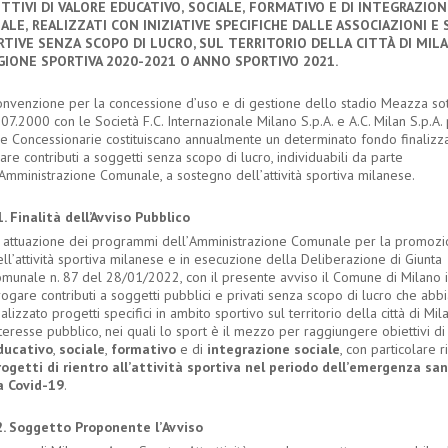
ETTIVI
DI VALORE
EDUCATIVO,
SOCIALE,
FORMATIVO
E DI
INTEGRAZION
ALE,
REALIZZATI CON INIZIATIVE SPECIFICHE DALLE
ASSOCIAZIONI E 
RTIVE
SENZA
SCOPO DI LUCRO,
SUL
TERRITORIO
DELLA
CITT
À
DI
MILA
GIONE
SPORTIVA 2020-2021 O
ANNO
SPORTIVO 2021.
onvenzione per la concessione d
’
uso e di gestione dello stadio Meazza sot
1.07.2000 con le Società F.C. Internazionale Milano S.p.A. e A.C. Milan S.p.A
le Concessionarie costituiscano annualmente un determinato fondo finalizz
are contributi a soggetti senza scopo di lucro, individuabili da parte
Amministrazione Comunale, a sostegno dell
’
attività sportiva milanese.
nalità dell’Avviso Pubblico
n attuazione dei programmi dell
’
Amministrazione Comunale per la promoz
ll
’
attività sportiva milanese e in esecuzione della Deliberazione di Giunta
omunale n. 87 del 28/01/2022, con il presente avviso il Comune di Milano 
ogare contributi a soggetti pubblici e privati senza scopo di lucro che abb
alizzato progetti specifici in ambito sportivo sul territorio della città di Mil
teresse pubblico, nei quali lo sport è il mezzo per raggiungere obiettivi d
ducativo
,
sociale
,
formativo
e di
integrazione sociale
, con particolare 
rogetti di rientro all
’
attivit
à
sportiva
nel
periodo dell
’
emergenza san
a
Covid-19
.
2. Soggetto Proponente l
’
Avviso