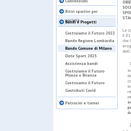
Convenzioni
OBI
SOCI
Ritiri sportivi per
SPO
STA
società
Bandi e Progetti
La c
Costruiamo il Futuro 2022
il 0
Bando Regione Lombardia
che 
erog
Bando Comune di Milano
dell
’
Dote Sport 2023
Assistenza bandi
1. Fi
I
Costruiamo il Futuro
Monza e Brianza
de
c
Costruiamo il Futuro
er
Contributi Covid
re
in
e
Patrocini e tornei
p
d