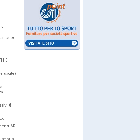
ore
vanile per
NTI 5
e uscite)
le
ra
ssivi
€
o.
meno
60
uatoria