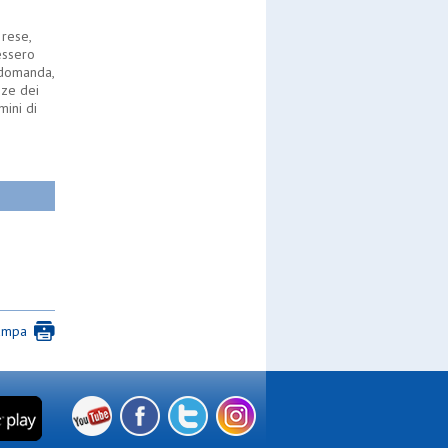
 rese,
essero
 domanda,
nze dei
mini di
ampa