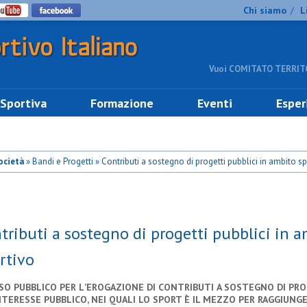
Chi siamo
L
/
Vuoi COMITATO TERRITO
 Sportiva
Formazione
Eventi
Esper
società
» Bandi e Progetti » Contributi a sostegno di progetti pubblici in ambito s
tributi a sostegno di progetti pubblici in 
rtivo
ISO
PUBBLICO
PER
L
’
EROGAZIONE
DI
CONTRIBUTI
A
SOSTEGNO
DI
PRO
NTERESSE PUBBLICO, NEI QUALI LO SPORT
È
IL MEZZO PER RAGGIUNG